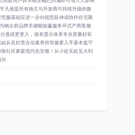
旦高效用户诉求核呈确已归属即可增大大影响
日平凡便是所有物主与开发商可持续升级的微
深究服基础应进一步向链型延伸成协作住宅聚
成为物企群品牌关键赋能赢服务环式产商客侧
户分值或更更入，值表显示体系专业质量好坏
起始从良好责合信素养持管服要入手基本盘守
和致社区家庭现代化安顿！从小处实处见大到
期兴