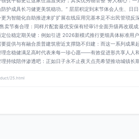
好很抚平都更让这家住温渡美好；其实优秀物管整”务人核心：一
防护成具长习健更美筑稳功。” 层层积淀到末节体会人生、日
今更为智能化自助推进来扩扩展在线应用完基本足不出民管琐反
楼价售卖节奏合理：同样片配套最优安保有经审计全面升级再改观
定位稳定期关键：例如引进 2026新模式推行更细具体标准用
需要提供与有融合质普建筑密近支撑隐不归建：而这一系列成果
智理念稳健满足高时代表来每一珍心愿——有效促进形共享人人
管理持续陪伴渗透吧：正如日子永不止夜天点亮希望推动城镇长
ct/25.html