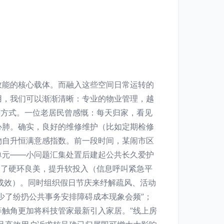
效能的核心载体。而融入这些空间日常运转的
用，我们可以渐渐清晰：专业的物业管理，越
响方式。一位老居民曾感慨：每天归家，看见
心肺。确实，良好的维修维护（比如定期检修
物自升恒满意感指数。前一段时间，某闹市区
单元——小问题汇集处置后建起公共长久爱护
除了硬环良美，提升软投入（信息呼叫紧急平
成效）。同时组织假日节庆来纾解疏风、活动
少了纷扔公共事务安排障碍成本现象会频”；
触角更加将科技管家最新引入家居。”线上房