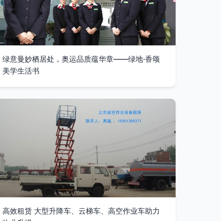
绿意曼妙栖居处，奥运品质蕴华章——绿地·香颂
美学生活书
高效租赁 大型升降车、云梯车、高空作业车助力