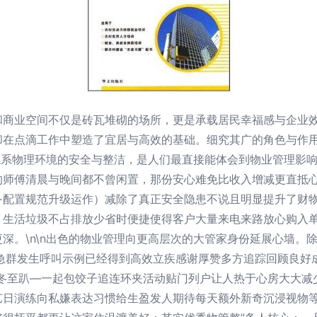
和商业空间不仅是砖瓦堆砌的场所，更是承载居民幸福感与企业
却在点滴工作中塑造了宜居与高效的基础。细究其广的角色与作
n维系物理环境的安全与整洁，是人们最直接能体会到物业管理影
的师傅清晨与晚间都不曾闲置，那份安心难免比收入增减更直抵
备配置规范升级运作）减除了真正安全隐患不说且明显提升了财
，生活垃圾不占排放少省时便捷使得客户大量来电来路放心购入
深。\n\n出色的物业管理向更高层次的大管家身份延展心墙。
应急群发生呼叫示例已经得到高效立疾感谢厚赞多方追踪回顾良好
冬至趴—一起包饺子追连环夹活动贴门列户让人热于心房大大减
艺日演练向私嫌表达习惯给生盈发人期待每天额外新奇沉浸视物等