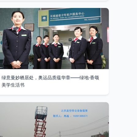
绿意曼妙栖居处，奥运品质蕴华章——绿地·香颂
美学生活书