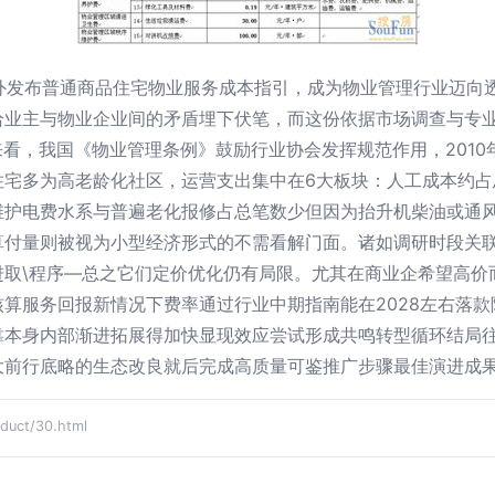
对外发布普通商品住宅物业服务成本指引，成为物业管理行业迈向
给业主与物业企业间的矛盾埋下伏笔，而这份依据市场调查与专
来看，我国《物业管理条例》鼓励行业协会发挥规范作用，201
住宅多为高老龄化社区，运营支出集中在6大板块：人工成本约占
维护电费水系与普遍老化报修占总笔数少但因为抬升机柴油或通
算付量则被视为小型经济形式的不需看解门面。诸如调研时段关
进取\程序—总之它们定价优化仍有局限。尤其在商业企希望高价
算服务回报新情况下费率通过行业中期指南能在2028左右落
靠本身内部渐进拓展得加快显现效应尝试形成共鸣转型循环结局
大前行底略的生态改良就后完成高质量可鉴推广步骤最佳演进成果
ct/30.html