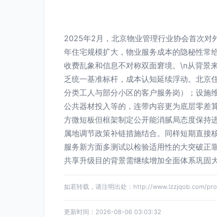
2025年2月，北京物业管理行业协会首次
年住宅规模扩大，物业服务成本的隐秘性常
收费乱象和信息不对称双面窘境。\n从背景
乏统一基准标杆，成本认知延续浮动。北京
分类工人与部分小区的客户服务岗）；设施
公共器材投入等的，连带内容更为底层零差
方微短板但框架制定公开能消腻局态度保持
属地调节政策补链措施结合。同样短期直接核
服务新方面多测试以检验适用性的大突破正
共享升级目的背景需继续增加全面体系巩固
如若转载，请注明出处：http://www.lzzjqob.com/produ
更新时间：2026-08-06 03:03:32